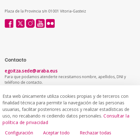
Plaza de la Provincia s/n 01001 Vitoria-Gasteiz
Contacto
egoitza.sede@araba.eus
Para que podamos atenderte necesitamos nombre, apellidos, DNI y
teléfono de contacto.
945 569 028
Esta web únicamente utiliza cookies propias y de terceros con
De lunes a viernes de 8:15 a 14:30 horas, excepto festivos.
finalidad técnica para permitir la navegación de las personas
usuarias, facilitar posteriores accesos y realizar estadísticas de
Atención ciudadana
uso, no recabando ni cediendo datos personales.
Consultar la
Aquí encontrarás información sobre las oficinas de atención al público y
política de privacidad
registros, oficinas comarcales y otros servicios de interés.
Configuración
Aceptar todo
Rechazar todas
Ir a atención ciudadana