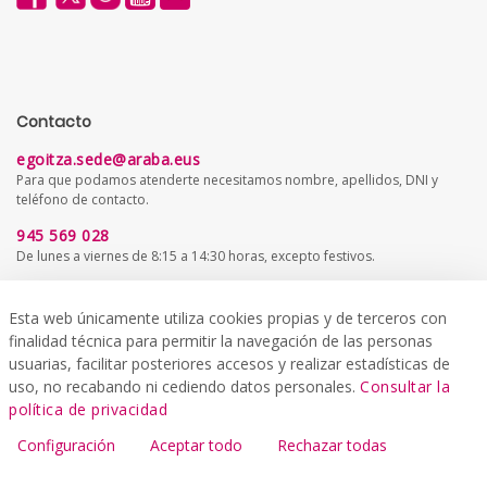
Contacto
egoitza.sede@araba.eus
Para que podamos atenderte necesitamos nombre, apellidos, DNI y
teléfono de contacto.
945 569 028
De lunes a viernes de 8:15 a 14:30 horas, excepto festivos.
Atención ciudadana
Esta web únicamente utiliza cookies propias y de terceros con
Aquí encontrarás información sobre las oficinas de atención al público y
finalidad técnica para permitir la navegación de las personas
registros, oficinas comarcales y otros servicios de interés.
usuarias, facilitar posteriores accesos y realizar estadísticas de
uso, no recabando ni cediendo datos personales.
Consultar la
Ir a atención ciudadana
política de privacidad
Configuración
Aceptar todo
Rechazar todas